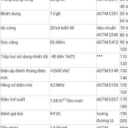
40 t
Nhiệt dung
1 l/gK
ASTM C351
50 t
60 t
độ cứng
20 bờ biển 00
tiêu chuẩn
70 t
ASTM 2240
80 t
Sức căng
55 điểm
ASTM D412
90 t
100 
Tiếp tục sử dụng nhiệt độ
-40 đến 160℃
***
110 
120 
Điện áp đánh thủng điện
>5500 VAC
ASTM D149
130 
môi
140 
Hằng số điện môi
4,2 MHz
ASTM D150
150 
160 
Điện trở suất
ASTM D257
170 
12
1.0X10
Ôm-mét
180 
đánh giá lửa
94 V0
tương
190 
đương UL
200 