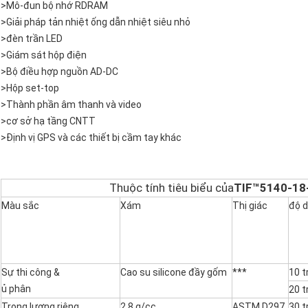
>
Mô-đun bộ nhớ RDRAM
>
Giải pháp tản nhiệt ống dẫn nhiệt siêu nhỏ
>
đèn trần LED
>
Giám sát hộp điện
>
Bộ điều hợp nguồn AD-DC
>
Hộp set-top
>
Thành phần âm thanh và video
>
cơ sở hạ tầng CNTT
>
Định vị GPS và các thiết bị cầm tay khác
Thuộc tính tiêu biểu của
TIF™5140-18
Màu sắc
Xám
Thị giác
độ d
Sự thi công &
Cao su silicone đầy gốm
***
10 t
ủ phân
20 t
Trọng lượng riêng
2,8 g/cc
ASTM D297
30 t