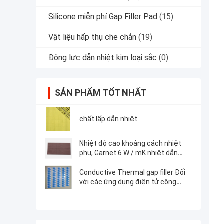
Silicone miễn phí Gap Filler Pad
(15)
Vật liệu hấp thụ che chắn
(19)
Động lực dẫn nhiệt kim loại sắc
(0)
SẢN PHẨM TỐT NHẤT
chất lấp dẫn nhiệt
Nhiệt độ cao khoảng cách nhiệt
phụ, Garnet 6 W / mK nhiệt dẫn
điện tấm cao su silicone 50
shore00
Conductive Thermal gap filler Đối
với các ứng dụng điện tử công
suất 1,5 W / MK