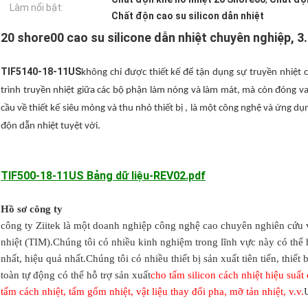
Làm nổi bật:
Chất độn cao su silicon dẫn nhiệt
20 shore00 cao su silicone dẫn nhiệt chuyên nghiệp,
TIF5140-18-11US
không chỉ được thiết kế để tận dụng sự truyền nhiệt 
trình truyền nhiệt giữa các bộ phận làm nóng và làm mát, mà còn đóng vai t
cầu về thiết kế siêu mỏng và thu nhỏ thiết bị , là một công nghệ và ứng dụ
độn dẫn nhiệt tuyệt vời.
TIF500-18-11US Bảng dữ liệu-REV02.pdf
Hồ sơ công ty
công ty Ziitek
là một doanh nghiệp công nghệ cao chuyên nghiên cứu và 
nhiệt (TIM).Chúng tôi có nhiều kinh nghiệm trong lĩnh vực này có thể 
nhất, hiệu quả nhất.Chúng tôi có nhiều thiết bị sản xuất tiên tiến, thiế
toàn tự động có thể hỗ trợ sản xuất
cho tấm silicon cách nhiệt hiệu suất
tấm cách nhiệt, tấm gốm nhiệt, vật liệu thay đổi pha, mỡ tản nhiệt, v.v.