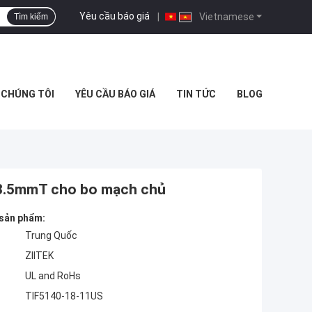
Yêu cầu báo giá
|
Vietnamese
Tìm kiếm
Ệ CHÚNG TÔI
YÊU CẦU BÁO GIÁ
TIN TỨC
BLOG
t 3.5mmT cho bo mạch chủ
 sản phẩm:
Trung Quốc
ZIITEK
UL and RoHs
TIF5140-18-11US