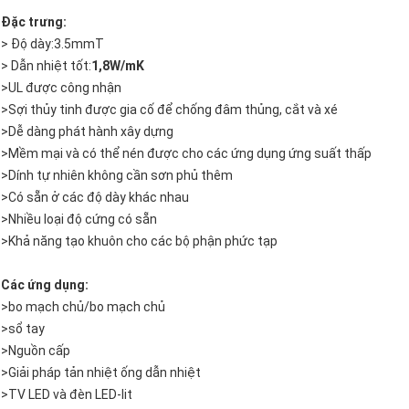
Đặc trưng:
> Độ dày:3.5mmT
> Dẫn nhiệt tốt:
1,8W/mK
>
UL được công nhận
>
Sợi thủy tinh được gia cố để chống đâm thủng, cắt và xé
>
Dễ dàng phát hành xây dựng
>
Mềm mại và có thể nén được cho các ứng dụng ứng suất thấp
>
Dính tự nhiên không cần sơn phủ thêm
>
Có sẵn ở các độ dày khác nhau
>
Nhiều loại độ cứng có sẵn
>
Khả năng tạo khuôn cho các bộ phận phức tạp
Các ứng dụng:
>
bo mạch chủ/bo mạch chủ
>
sổ tay
>
Nguồn cấp
>
Giải pháp tản nhiệt ống dẫn nhiệt
>
TV LED và đèn LED-lit