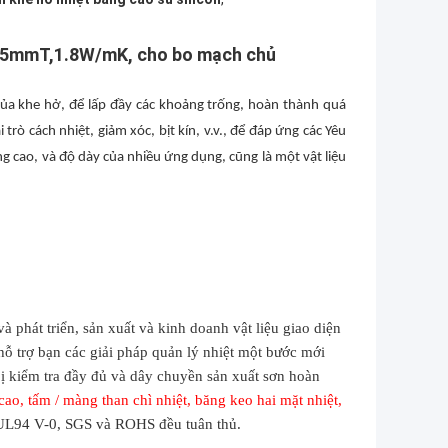
 3.5mmT,1.8W/mK, cho bo mạch chủ
của khe hở, để lấp đầy các khoảng trống, hoàn thành quá
rò cách nhiệt, giảm xóc, bịt kín, v.v., để đáp ứng các Yêu
ng cao, và độ dày của nhiều ứng dụng, cũng là một vật liệu
phát triển, sản xuất và kinh doanh vật liệu giao diện
hỗ trợ bạn các giải pháp quản lý nhiệt một bước mới
t bị kiểm tra đầy đủ và dây chuyền sản xuất sơn hoàn
 cao, tấm / màng than chì nhiệt, băng keo hai mặt nhiệt,
UL94 V-0, SGS và ROHS đều tuân thủ.