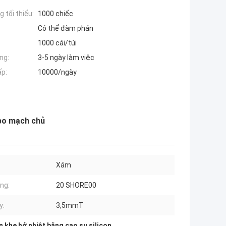
 tối thiểu:
1000 chiếc
Có thể đàm phán
1000 cái/túi
ng:
3-5 ngày làm việc
ấp:
10000/ngày
 bo mạch chủ
Xám
ng:
20 SHORE00
y:
3,5mmT
 khe hở nhiệt bằng cao su silicon
,