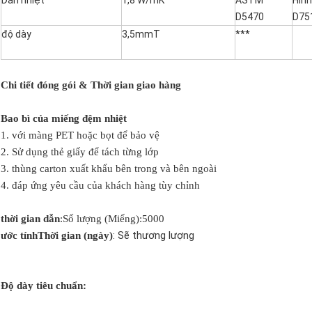
Dẫn nhiệt
1,8 W/mK
ASTM
Hình
D5470
D75
độ dày
3,5mmT
***
Chi tiết đóng gói & Thời gian giao hàng
Bao bì của miếng đệm nhiệt
1. với màng PET hoặc bọt để bảo vệ
2. Sử dụng thẻ giấy để tách từng lớp
3. thùng carton xuất khẩu bên trong và bên ngoài
4. đáp ứng yêu cầu của khách hàng tùy chỉnh
thời gian dẫn
:Số lượng (Miếng):5000
: Sẽ thương lượng
ước tínhThời gian (ngày)
Độ dày tiêu chuẩn: