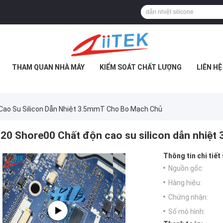
THAM QUAN NHÀ MÁY
KIỂM SOÁT CHẤT LƯỢNG
LIÊN H
Cao Su Silicon Dẫn Nhiệt 3.5mmT Cho Bo Mạch Chủ
20 Shore00 Chất độn cao su silicon dẫn nhiệ
Thông tin chi tiết
Nguồn gốc:
Hàng hiệu:
Chứng nhận:
Số mô hình: