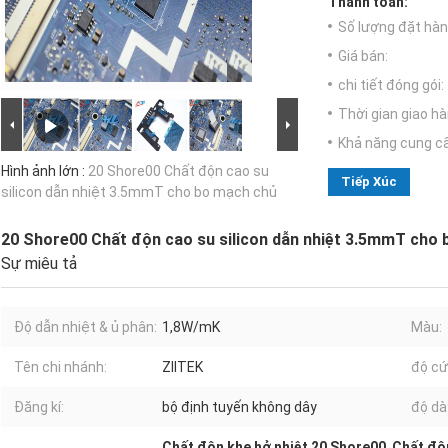
Thanh toán:
Số lượng đặt hàng
Giá bán:
chi tiết đóng gói:
Thời gian giao hà
Khả năng cung c
Hình ảnh lớn :
20 Shore00 Chất độn cao su
Tiếp Xúc
silicon dẫn nhiệt 3.5mmT cho bo mạch chủ
20 Shore00 Chất độn cao su silicon dẫn nhiệt 3.5mmT cho
Sự miêu tả
Độ dẫn nhiệt & ủ phân:
1,8W/mK
Màu:
Tên chi nhánh:
ZIITEK
độ cứ
Đăng kí:
bộ định tuyến không dây
độ dà
Chất độn khe hở nhiệt 20 Shore00
,
Chất độn