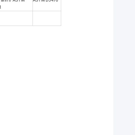
 ảnh l/ ASTM
ASTM D5470
1