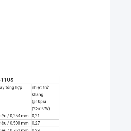
-11US
ày tổng hợp
nhiệt trở
kháng
@10psi
(℃-in²/W)
riệu / 0,254 mm
0,21
riệu / 0,508 mm
0,27
riệu / 0,762 mm
0,39