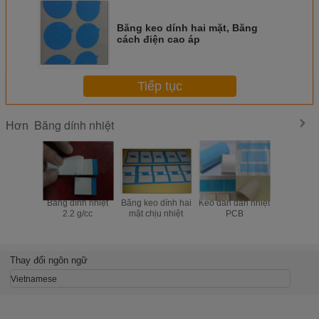
Băng keo dính hai mặt, Băng
cách điện cao áp
Tiếp tục
Băng dính nhiệt
Hơn
Băng dính nhiệt
Băng keo dính hai
Keo dán dẫn nhiệt
Băng ke
2.2 g/cc
mặt chịu nhiệt
PCB
nhiệt Ac
TIA800 S
0,8W/MK d
hiệu suất 
chất kết d
Thay đổi ngôn ngữ
mặ
Vietnamese