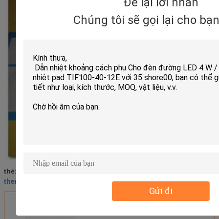
Để lại lời nhắn
Chúng tôi sẽ gọi lại cho bạ
adhesive foam tape
acrylic adhesive tape
thẻ:
,
,
thermally conductive adhesive tape
Gửi đi
Nhận giá tốt nhất cho