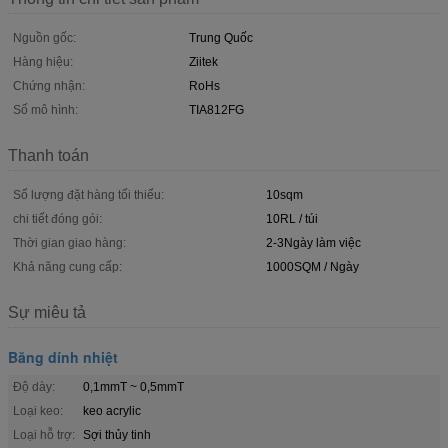
Nguồn gốc:
Trung Quốc
Hàng hiệu:
Ziitek
Chứng nhận:
RoHs
Số mô hình:
TIA812FG
Thanh toán
Số lượng đặt hàng tối thiểu:
10sqm
chi tiết đóng gói:
10RL / túi
Thời gian giao hàng:
2-3Ngày làm việc
Khả năng cung cấp:
1000SQM / Ngày
Sự miêu tả
Băng dính nhiệt
Độ dày:
0,1mmT ~ 0,5mmT
Loại keo:
keo acrylic
Loại hỗ trợ:
Sợi thủy tinh