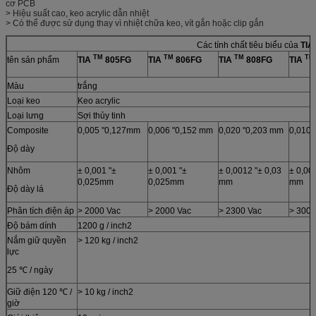
cơ PCB
> Hiệu suất cao, keo acrylic dẫn nhiệt
> Có thể được sử dụng thay vì nhiệt chữa keo, vít gắn hoặc clip gắn
Các tính chất tiêu biểu của
TIA
TM
TM
TM
TM
tên sản phẩm
TIA
805FG
TIA
806FG
TIA
808FG
TIA
Màu
trắng
Loại keo
Keo acrylic
Loại lưng
Sợi thủy tinh
Composite
0,005 "0,127mm
0,006 "0,152 mm
0,020 "0,203 mm
0,010 
Độ dày
Nhôm
± 0,001 "±
± 0,001 "±
± 0,0012 "± 0,03
± 0,00
0,025mm
0,025mm
mm
mm
Độ dày lá
Phân tích điện áp
> 2000 Vac
> 2000 Vac
> 2300 Vac
> 3000
Độ bám dính
1200 g / inch2
Nắm giữ quyền
> 120 kg / inch2
lực
25 ℃ / ngày
Giữ điện 120 ℃ /
> 10 kg / inch2
giờ