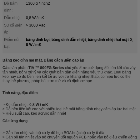
Độ bám
1300 g / inch2
dính:
Dẫn nhiệt:
0,8 W / mK
Sự cố điện
> 3000 Vạc
áp:
băng dính bọt
băng dính dẫn nhiệt
băng dính nhiệt hai mặt 0
Điểm nổi
,
,
,
8 W / mK
bật:
Băng keo dính hai mặt, Băng cách điện cao áp
Các
sản phẩm
TIA ™ 800FG Series
chủ yếu được sử dụng để liên kết các vây
tản nhiệt, bộ vi xử lý và các chất bán dẫn điện năng tiêu thụ khác. Loại băng
keo này có độ bền liên kết tối ưu với trở kháng nhiệt thấp, có hiệu lực có thể
thay thế phương pháp bôi trơn mỡ và cố định cơ học.
Tính năng, đặc điểm
> Độ dẫn nhiệt:
0,8 W / mK
> Độ bền liên kết cao với nhiều loại bề mặt băng dính nhạy cảm áp lực hai mặt
> Hiệu suất cao, keo acrylic dẫn nhiệt
Các ứng dụng
> Gắn tản nhiệt vào bộ xử lý đồ họa BGA hoặc bộ xử lý ổ đĩa
> Gắn bộ tản nhiệt vào bộ chuyển đổi nguồn PCB hoặc vào bộ điều khiển động