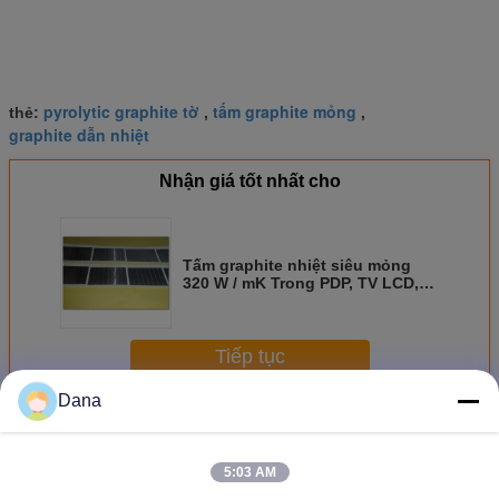
pyrolytic graphite tờ
tấm graphite mỏng
thẻ:
,
,
graphite dẫn nhiệt
Nhận giá tốt nhất cho
Tấm graphite nhiệt siêu mỏng
320 W / mK Trong PDP, TV LCD,
Hộp đựng hàng đầu
Tiếp tục
Dana
Nhiệt Graphite tờ
Hơn
5:03 AM