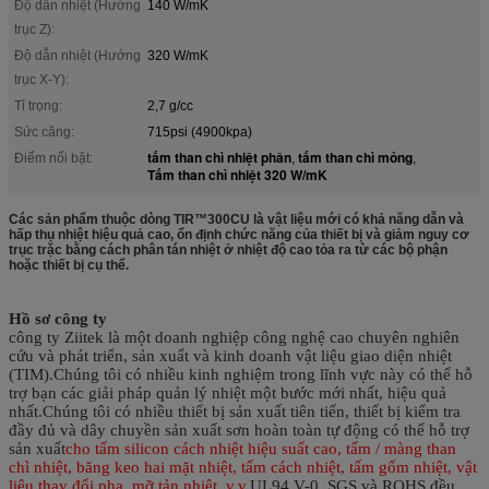
Độ dẫn nhiệt (Hướng
140 W/mK
trục Z):
Độ dẫn nhiệt (Hướng
320 W/mK
trục X-Y):
Tỉ trọng:
2,7 g/cc
Sức căng:
715psi (4900kpa)
tấm than chì nhiệt phân
tấm than chì mỏng
Điểm nổi bật:
,
,
Tấm than chì nhiệt 320 W/mK
Các sản phẩm thuộc dòng TIR™300CU là vật liệu mới có khả năng dẫn và
hấp thụ nhiệt hiệu quả cao, ổn định chức năng của thiết bị và giảm nguy cơ
trục trặc bằng cách phân tán nhiệt ở nhiệt độ cao tỏa ra từ các bộ phận
hoặc thiết bị cụ thể.
Hồ sơ công ty
công ty Ziitek
là một doanh nghiệp công nghệ cao chuyên nghiên
cứu và phát triển, sản xuất và kinh doanh vật liệu giao diện nhiệt
(TIM).Chúng tôi có nhiều kinh nghiệm trong lĩnh vực này có thể hỗ
trợ bạn các giải pháp quản lý nhiệt một bước mới nhất, hiệu quả
nhất.Chúng tôi có nhiều thiết bị sản xuất tiên tiến, thiết bị kiểm tra
đầy đủ và dây chuyền sản xuất sơn hoàn toàn tự động có thể hỗ trợ
sản xuất
cho tấm silicon cách nhiệt hiệu suất cao, tấm / màng than
chì nhiệt, băng keo hai mặt nhiệt, tấm cách nhiệt, tấm gốm nhiệt, vật
liệu thay đổi pha, mỡ tản nhiệt, v.v.
UL94 V-0, SGS và ROHS đều