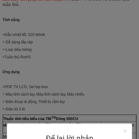
tuân thủ.
Tính năng
>Dẫn nhiệt tốt: 320 W/mK
> Dễ dàng lắp ráp
> Loại siêu mỏng
>Tuân thủ RoHS
Ứng dụng
>PDP, TV LCD, Set top box
> Máy tính xách tay, Máy tính xách tay, Máy chiếu
> Điện thoại di động, Thiết bị cầm tay
> Điện tử ô tô
TM
Thuộc tính tiêu biểu của TIR
Dòng 300CU
TM
TM
tên sản phẩm
TIR
360CU-T2
TIR
380-CU-T2
Phương pháp kiểm
tra
Để lại lời nhắn
Màu sắc
Đen
Thị giác