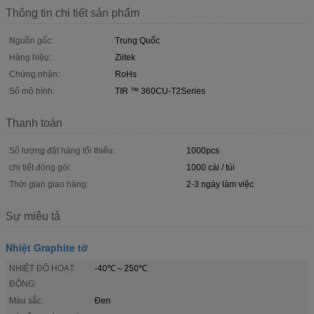
Thông tin chi tiết sản phẩm
Nguồn gốc:
Trung Quốc
Hàng hiệu:
Ziitek
Chứng nhận:
RoHs
Số mô hình:
TIR ™ 360CU-T2Series
Thanh toán
Số lượng đặt hàng tối thiểu:
1000pcs
chi tiết đóng gói:
1000 cái / túi
Thời gian giao hàng:
2-3 ngày làm việc
Sự miêu tả
Nhiệt Graphite tờ
NHIỆT ĐỘ HOẠT
-40℃～250℃
ĐỘNG:
Màu sắc:
Đen