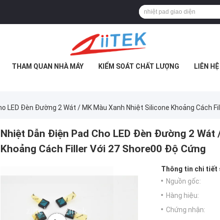
THAM QUAN NHÀ MÁY
KIỂM SOÁT CHẤT LƯỢNG
LIÊN H
ho LED Đèn Đường 2 Wát / MK Màu Xanh Nhiệt Silicone Khoảng Cách Fil
Nhiệt Dẫn Điện Pad Cho LED Đèn Đường 2 Wát /
Khoảng Cách Filler Với 27 Shore00 Độ Cứng
Thông tin chi tiết
Nguồn gốc:
Hàng hiệu:
Chứng nhận: