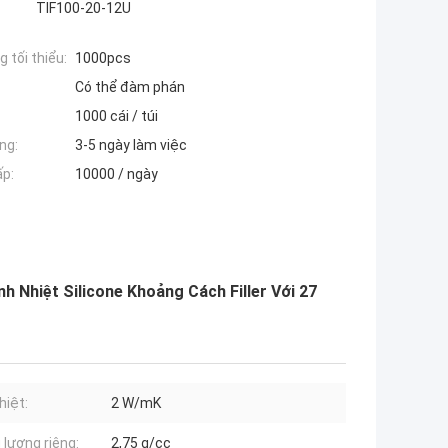
TIF100-20-12U
 tối thiểu:
1000pcs
Có thể đàm phán
1000 cái / túi
ng:
3-5 ngày làm việc
ấp:
10000 / ngày
 Nhiệt Silicone Khoảng Cách Filler Với 27
hiệt:
2 W/mK
 lượng riêng:
2,75 g/cc