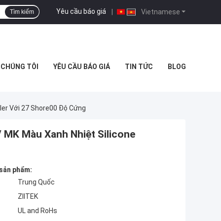
Yêu cầu báo giá
|
Vietnamese
Tìm kiếm
Ệ CHÚNG TÔI
YÊU CẦU BÁO GIÁ
TIN TỨC
BLOG
ler Với 27 Shore00 Độ Cứng
 MK Màu Xanh Nhiệt Silicone
 sản phẩm:
Trung Quốc
ZIITEK
UL and RoHs