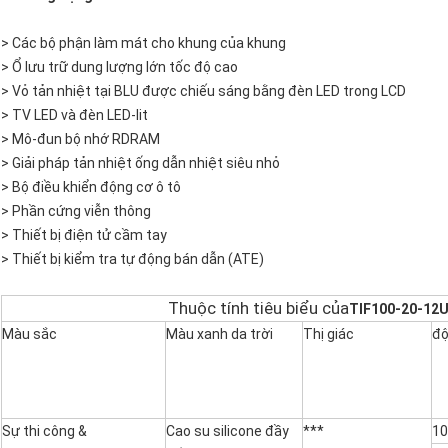
> Các bộ phận làm mát cho khung của khung
> Ổ lưu trữ dung lượng lớn tốc độ cao
> Vỏ tản nhiệt tại BLU được chiếu sáng bằng đèn LED trong LCD
> TV LED và đèn LED-lit
> Mô-đun bộ nhớ RDRAM
> Giải pháp tản nhiệt ống dẫn nhiệt siêu nhỏ
> Bộ điều khiển động cơ ô tô
> Phần cứng viễn thông
> Thiết bị điện tử cầm tay
> Thiết bị kiểm tra tự động bán dẫn (ATE)
Thuộc tính tiêu biểu của
TIF100-20-12
Màu sắc
Màu xanh da trời
Thị giác
độ
Sự thi công &
Cao su silicone đầy
***
10