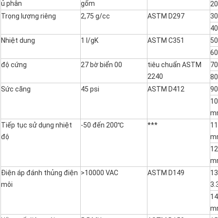
ủ phân
gốm
20
Trọng lượng riêng
2,75 g/cc
ASTM D297
30
40
Nhiệt dung
1 l/gK
ASTM C351
50
60
độ cứng
27 bờ biển 00
tiêu chuẩn ASTM
70
2240
80
Sức căng
45 psi
ASTM D412
90
10
m
Tiếp tục sử dụng nhiệt
-50 đến 200℃
***
11
độ
m
12
m
Điện áp đánh thủng điện
>10000 VAC
ASTM D149
13
môi
3
14
m