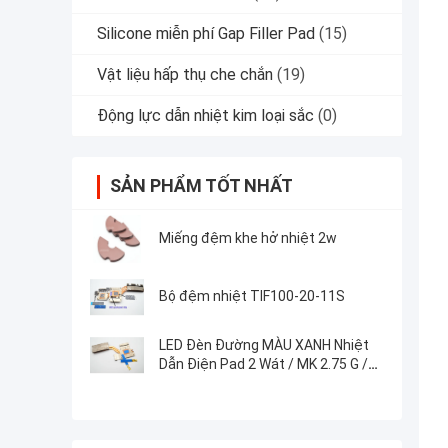
Silicone miễn phí Gap Filler Pad
(15)
Vật liệu hấp thụ che chắn
(19)
Động lực dẫn nhiệt kim loại sắc
(0)
SẢN PHẨM TỐT NHẤT
Miếng đệm khe hở nhiệt 2w
Bộ đệm nhiệt TIF100-20-11S
LED Đèn Đường MÀU XANH Nhiệt
Dẫn Điện Pad 2 Wát / MK 2.75 G /
Cc Màu Xanh Nhiệt Silicone
Khoảng Cách Filler Với 35 Shore00
độ cứng