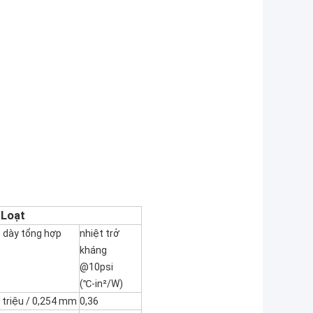
Loạt
U
 dày tổng hợp
nhiệt trở
kháng
@10psi
(℃-in²/W)
 triệu / 0,254 mm
0,36