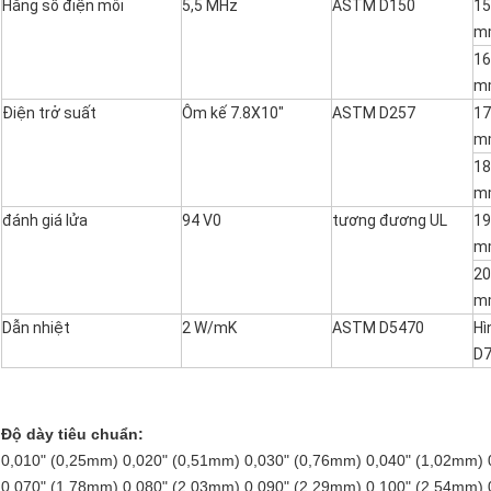
Hằng số điện môi
5,5 MHz
ASTM D150
15
m
16
m
Điện trở suất
Ôm kế 7.8X10"
ASTM D257
17
m
18
m
đánh giá lửa
94 V0
tương đương UL
19
m
20
m
Dẫn nhiệt
2 W/mK
ASTM D5470
Hì
D
Độ dày tiêu chuẩn:
0,010" (0,25mm) 0,020" (0,51mm) 0,030" (0,76mm) 0,040" (1,02mm) 
0,070" (1,78mm) 0,080" (2,03mm) 0,090" (2,29mm) 0,100" (2,54mm) 