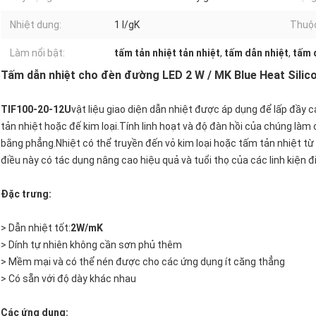
Nhiệt dung:
1 l/gK
Thuộc
Làm nổi bật:
tấm tản nhiệt tản nhiệt
,
tấm dẫn nhiệt
,
tấm 
Tấm dẫn nhiệt cho đèn đường LED 2 W / MK Blue Heat Silico
TIF100-20-12U
vật liệu giao diện dẫn nhiệt được áp dụng để lấp đầy c
tản nhiệt hoặc đế kim loại.Tính linh hoạt và độ đàn hồi của chúng là
bằng phẳng.Nhiệt có thể truyền đến vỏ kim loại hoặc tấm tản nhiệt từ
điều này có tác dụng nâng cao hiệu quả và tuổi thọ của các linh kiện đi
Đặc trưng:
> Dẫn nhiệt tốt:
2
W/mK
> Dính tự nhiên không cần sơn phủ thêm
> Mềm mại và có thể nén được cho các ứng dụng ít căng thẳng
> Có sẵn với độ dày khác nhau
Các ứng dụng: