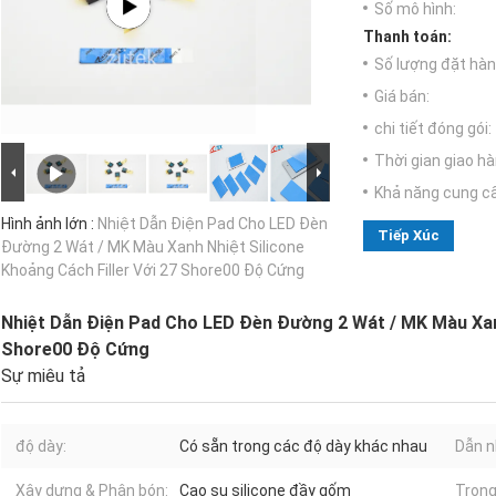
Số mô hình:
Thanh toán:
Số lượng đặt hàng
Giá bán:
chi tiết đóng gói:
Thời gian giao hà
Khả năng cung c
Hình ảnh lớn :
Nhiệt Dẫn Điện Pad Cho LED Đèn
Tiếp Xúc
Đường 2 Wát / MK Màu Xanh Nhiệt Silicone
Khoảng Cách Filler Với 27 Shore00 Độ Cứng
Nhiệt Dẫn Điện Pad Cho LED Đèn Đường 2 Wát / MK Màu Xanh
Shore00 Độ Cứng
Sự miêu tả
độ dày:
Có sẵn trong các độ dày khác nhau
Dẫn n
Xây dựng & Phân bón:
Cao su silicone đầy gốm
Trọng