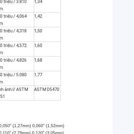
0 triệu / 3.810
1,34
m
0 triệu / 4,064
1,42
m
0 triệu / 4,318
1,50
m
0 triệu / 4,572
1,60
m
0 triệu / 4,826
1,68
m
0 triệu / 5.080
1,77
m
nh ảnh l/ ASTM
ASTM D5470
751
0,050" (1,27mm) 0,060" (1,52mm)
0,110" (2,79mm) 0,120" (3,05mm)