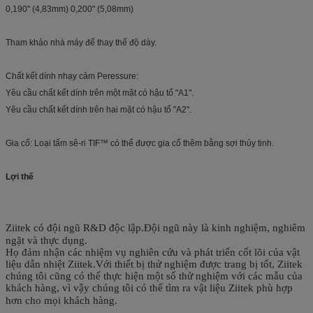
0,190" (4,83mm) 0,200" (5,08mm)
Tham khảo nhà máy để thay thế độ dày.
Chất kết dính nhạy cảm Peressure:
Yêu cầu chất kết dính trên một mặt có hậu tố "A1".
Yêu cầu chất kết dính trên hai mặt có hậu tố "A2".
Gia cố: Loại tấm sê-ri TIF™ có thể được gia cố thêm bằng sợi thủy tinh.
Lợi thế
Ziitek có đội ngũ R&D độc lập.Đội ngũ này là kinh nghiệm, nghiêm
ngặt và thực dụng.
Họ đảm nhận các nhiệm vụ nghiên cứu và phát triển cốt lõi của vật
liệu dẫn nhiệt Ziitek.Với thiết bị thử nghiệm được trang bị tốt, Ziitek
chúng tôi cũng có thể thực hiện một số thử nghiệm với các mẫu của
khách hàng, vì vậy chúng tôi có thể tìm ra vật liệu Ziitek phù hợp
hơn cho mọi khách hàng
.