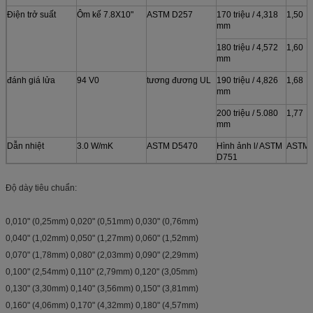
Điện trở suất
Ôm kế 7.8X10"
ASTM D257
170 triệu / 4,318
1,50
mm
180 triệu / 4,572
1,60
mm
đánh giá lửa
94 V0
tương đương UL
190 triệu / 4,826
1,68
mm
200 triệu / 5.080
1,77
mm
Dẫn nhiệt
3.0 W/mK
ASTM D5470
Hình ảnh l/ ASTM
ASTM 
D751
Độ dày tiêu chuẩn:
0,010" (0,25mm) 0,020" (0,51mm) 0,030" (0,76mm)
0,040" (1,02mm) 0,050" (1,27mm) 0,060" (1,52mm)
0,070" (1,78mm) 0,080" (2,03mm) 0,090" (2,29mm)
0,100" (2,54mm) 0,110" (2,79mm) 0,120" (3,05mm)
0,130" (3,30mm) 0,140" (3,56mm) 0,150" (3,81mm)
0,160" (4,06mm) 0,170" (4,32mm) 0,180" (4,57mm)