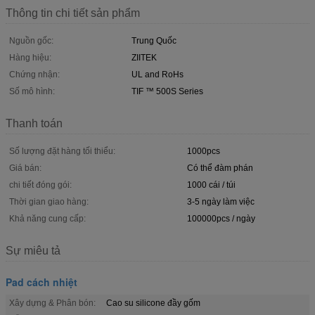
Thông tin chi tiết sản phẩm
Nguồn gốc:
Trung Quốc
Hàng hiệu:
ZIITEK
Chứng nhận:
UL and RoHs
Số mô hình:
TIF ™ 500S Series
Thanh toán
Số lượng đặt hàng tối thiểu:
1000pcs
Giá bán:
Có thể đàm phán
chi tiết đóng gói:
1000 cái / túi
Thời gian giao hàng:
3-5 ngày làm việc
Khả năng cung cấp:
100000pcs / ngày
Sự miêu tả
Pad cách nhiệt
Xây dựng & Phân bón:
Cao su silicone đầy gốm