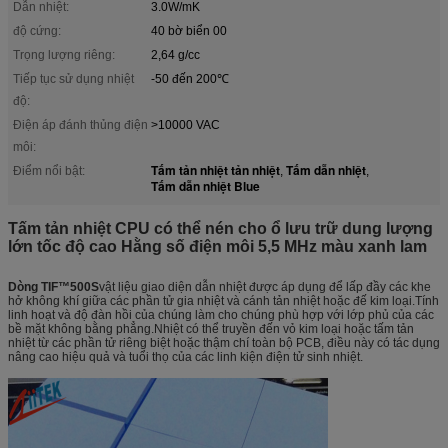
Dẫn nhiệt:
3.0W/mK
độ cứng:
40 bờ biển 00
Trọng lượng riêng:
2,64 g/cc
Tiếp tục sử dụng nhiệt
-50 đến 200℃
độ:
Điện áp đánh thủng điện
>10000 VAC
môi:
Tấm tản nhiệt tản nhiệt
Tấm dẫn nhiệt
Điểm nổi bật:
,
,
Tấm dẫn nhiệt Blue
Tấm tản nhiệt CPU có thể nén cho ổ lưu trữ dung lượng
lớn tốc độ cao Hằng số điện môi 5,5 MHz màu xanh lam
Dòng TIF™500S
vật liệu giao diện dẫn nhiệt được áp dụng để lấp đầy các khe
hở không khí giữa các phần tử gia nhiệt và cánh tản nhiệt hoặc đế kim loại.Tính
linh hoạt và độ đàn hồi của chúng làm cho chúng phù hợp với lớp phủ của các
bề mặt không bằng phẳng.Nhiệt có thể truyền đến vỏ kim loại hoặc tấm tản
nhiệt từ các phần tử riêng biệt hoặc thậm chí toàn bộ PCB, điều này có tác dụng
nâng cao hiệu quả và tuổi thọ của các linh kiện điện tử sinh nhiệt.