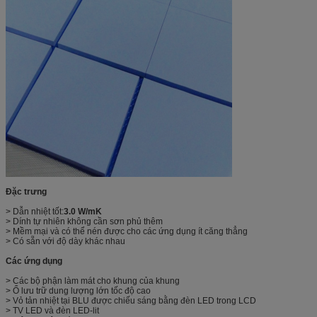
Đặc trưng
> Dẫn nhiệt tốt:
3.0 W/mK
> Dính tự nhiên không cần sơn phủ thêm
> Mềm mại và có thể nén được cho các ứng dụng ít căng thẳng
> Có sẵn với độ dày khác nhau
Các ứng dụng
> Các bộ phận làm mát cho khung của khung
> Ổ lưu trữ dung lượng lớn tốc độ cao
> Vỏ tản nhiệt tại BLU được chiếu sáng bằng đèn LED trong LCD
> TV LED và đèn LED-lit