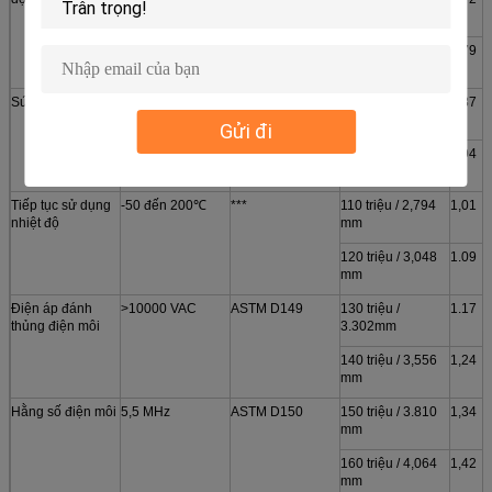
2240
mm
80 triệu / 2,032
0,79
mm
Sức căng
45 psi
ASTM D412
90 triệu / 2,286
0,87
mm
Gửi đi
100 triệu / 2.540
0,94
mm
Tiếp tục sử dụng
-50 đến 200℃
***
110 triệu / 2,794
1,01
nhiệt độ
mm
120 triệu / 3,048
1.09
mm
Điện áp đánh
>10000 VAC
ASTM D149
130 triệu /
1.17
thủng điện môi
3.302mm
140 triệu / 3,556
1,24
mm
Hằng số điện môi
5,5 MHz
ASTM D150
150 triệu / 3.810
1,34
mm
160 triệu / 4,064
1,42
mm