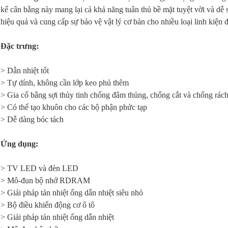
kế cân bằng này mang lại cả khả năng tuân thủ bề mặt tuyệt vời và dễ 
hiệu quả và cung cấp sự bảo vệ vật lý cơ bản cho nhiều loại linh kiện đ
Đặc trưng:
> Dẫn nhiệt tốt
> Tự dính, không cần lớp keo phủ thêm
> Gia cố bằng sợi thủy tinh chống đâm thủng, chống cắt và chống rác
> Có thể tạo khuôn cho các bộ phận phức tạp
> Dễ dàng bóc tách
Ứng dụng:
> TV LED và đèn LED
> Mô-đun bộ nhớ RDRAM
> Giải pháp tản nhiệt ống dẫn nhiệt siêu nhỏ
> Bộ điều khiển động cơ ô tô
> Giải pháp tản nhiệt ống dẫn nhiệt