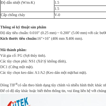
Độ dẫn nhiệt (W/m-K)
1.5
1.5
Cấp chống cháy
V-0
Thông số kỹ thuật sản phẩm
Độ dày tiêu chuẩn: 0.010" (0.25 mm) ~ 0.200" (5.00 mm) với các bướ
Kích thước tiêu chuẩn:
16"×16" (406 mm X406 mm).
Mã thành phần:
Vải gia cố: FG (Sợi thủy tinh).
Các tùy chọn phủ: NS1 (Xử lý không dính),
DC1 (Cứng một mặt).
Các tùy chọn keo dán: A1/A2 (Keo dán một mặt/hai mặt).
®
Dòng TIF
có sẵn theo hình dạng tùy chỉnh và nhiều hình thức khác n
Để có độ dày khác hoặc biết thêm thông tin, vui lòng liên hệ với chúng 