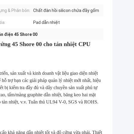
ựng & Phân bón:
Chất đàn hồi silicon chứa đầy gốm
óa:
Pad dẫn nhiệt
n điện 45 Shore 00
cứng 45 Shore 00 cho tản nhiệt CPU
iển, sản xuất và kinh doanh vật liệu giao diện nhiệt
hỗ trợ bạn các giải pháp quản lý nhiệt mới nhất, hiệu
hiết bị kiểm tra đầy đủ và dây chuyền sản xuất phủ tự
 cao, tấm/màng graphite dẫn nhiệt, băng keo hai mặt
keo tản nhiệt, v.v. Tuân thủ UL94 V-0, SGS và ROHS.
cấp khả năng dẫn nhiệt tốt và độ cứng vừa phải. Thiết