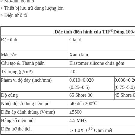
> Mô-đun bộ nhớ
> Thiết bị lưu trữ dung lượng lớn
> Điện tử ô tô
®
Đặc tính điển hình của TIF
Dòng 100-
Đặc tính
Giá trị
Màu sắc
Xanh lam
Cấu tạo & Thành phần
Elastomer silicone chứa gốm
Tỷ trọng (g/cm³)
2.0
Phạm vi độ dày (inch/mm)
0.010~0.020
0.030~0.2
(0.25~0.5)
(0.75~5.0)
Độ cứng
65 Shore 00
45 Shore 
Nhiệt độ sử dụng liên tục
-40 đến 200℃
Điện áp đánh thủng (V/mm)
≥5500
Hằng số điện môi
4.5 MHz
Điện trở thể tích
12
＞1.0X10
Ohm-mét