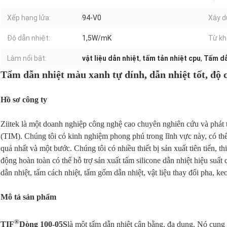
Xếp hạng lửa:
94-V0
Xây d
Độ dẫn nhiệt:
1,5W/mK
Từ kh
Làm nổi bật:
vật liệu dẫn nhiệt
,
tấm tản nhiệt cpu
,
Tấm dẫ
Tấm dẫn nhiệt màu xanh tự dính, dẫn nhiệt tốt, độ 
Hồ sơ công ty
Ziitek là một doanh nghiệp công nghệ cao chuyên nghiên cứu và phát tr
(TIM). Chúng tôi có kinh nghiệm phong phú trong lĩnh vực này, có thể 
quả nhất và một bước. Chúng tôi có nhiều thiết bị sản xuất tiên tiến, t
động hoàn toàn có thể hỗ trợ sản xuất tấm silicone dẫn nhiệt hiệu suất
dẫn nhiệt, tấm cách nhiệt, tấm gốm dẫn nhiệt, vật liệu thay đổi pha, 
Mô tả sản phẩm
®
TIF
Dòng 100-05S
là một tấm dẫn nhiệt cân bằng, đa dụng. Nó cung 