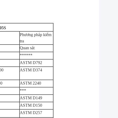
05S
Phương pháp kiểm
tra
Quan sát
******
ASTM D792
00
ASTM D374
00
ASTM 2240
***
ASTM D149
ASTM D150
ASTM D257