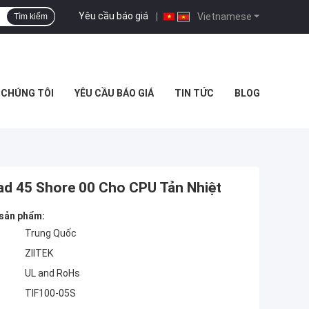
Yêu cầu báo giá
|
Vietnamese
Tìm kiếm
Ệ CHÚNG TÔI
YÊU CẦU BÁO GIÁ
TIN TỨC
BLOG
ad 45 Shore 00 Cho CPU Tản Nhiệt
 sản phẩm:
Trung Quốc
ZIITEK
UL and RoHs
TIF100-05S