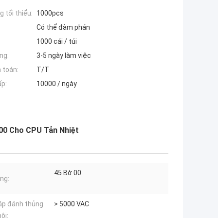
 tối thiểu:
1000pcs
Có thể đàm phán
1000 cái / túi
ng:
3-5 ngày làm việc
 toán:
T/T
ấp:
10000 / ngày
 00 Cho CPU Tản Nhiệt
45 Bờ 00
ng:
áp đánh thủng
> 5000 VAC
ôi: