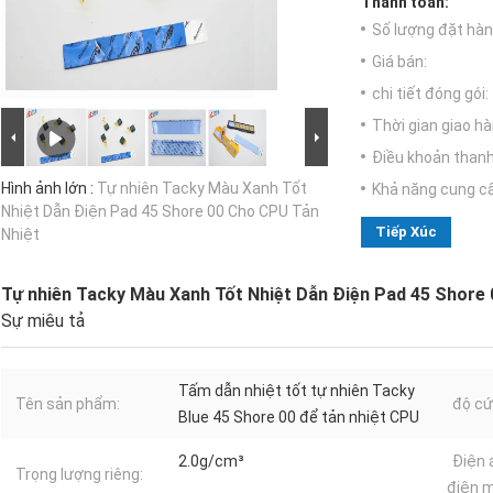
Thanh toán:
Số lượng đặt hàng
Giá bán:
chi tiết đóng gói:
Thời gian giao hà
Điều khoản thanh
Hình ảnh lớn :
Tự nhiên Tacky Màu Xanh Tốt
Khả năng cung c
Nhiệt Dẫn Điện Pad 45 Shore 00 Cho CPU Tản
Tiếp Xúc
Nhiệt
Tự nhiên Tacky Màu Xanh Tốt Nhiệt Dẫn Điện Pad 45 Shore
Sự miêu tả
Tấm dẫn nhiệt tốt tự nhiên Tacky
Tên sản phẩm:
độ cứ
Blue 45 Shore 00 để tản nhiệt CPU
2.0g/cm³
Điện 
Trọng lượng riêng:
điện m