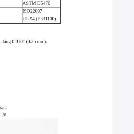
ASTM D5470
ISO22007
UL 94 (E331100)
c tăng 0.010" (0.25 mm).
hau.
tôi.